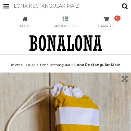
LONA RECTANGULAR MAIZ
0
INICIO
PRODUCTOS
CARRITO
Inicio
>
LONAS
>
Lona Rectangular
>
Lona Rectangular Maiz