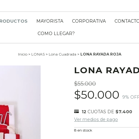
RODUCTOS
MAYORISTA
CORPORATIVA
CONTACT
COMO LLEGAR?
Inicio
>
LONAS
>
Lona Cuadrada
>
LONA RAYADA ROJA
LONA RAYA
$55.000
$50.000
9
% OF
12
CUOTAS DE
$7.400
Ver medios de pago
8
en stock