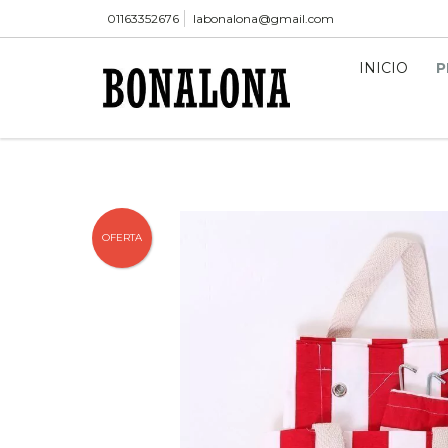
01163352676
labonalona@gmail.com
INICIO
P
OFERTA